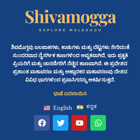
ಶಿವಮೊಗ್ಗವು ಜಲಪಾತಗಳು, ಕಾಡುಗಳು ಮತ್ತು ಬೆಟ್ಟಗಳು ಸೇರಿದಂತೆ
ಸುಂದರವಾದ ನೈಸರ್ಗಿಕ ತಾಣಗಳಿಂದ ಆವೃತವಾಗಿದೆ, ಇದು ಪ್ರಕೃತಿ
ಪ್ರಿಯರಿಗೆ ಮತ್ತು ಚಾರಣಿಗರಿಗೆ ನೆಚ್ಚಿನ ತಾಣವಾಗಿದೆ. ಈ ಪ್ರದೇಶದ
ಪ್ರಶಾಂತ ವಾತಾವರಣ ಮತ್ತು ಆಹ್ಲಾದಕರ ವಾತಾವರಣವು ದೇಶದ
ವಿವಿಧ ಭಾಗಗಳಿಂದ ಪ್ರವಾಸಿಗರನ್ನು ಆಕರ್ಷಿಸುತ್ತದೆ.
ಭಾಷೆ ಬದಲಾಯಿಸಿ
ಕನ್ನಡ
English
F
T
Y
W
a
w
o
h
c
i
u
a