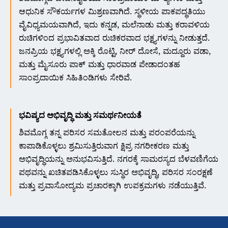
ಆಧುನಿಕ ಸೌಕರ್ಯಗಳ ಮಿಶ್ರಣವಾಗಿದೆ. ಸ್ಥಳೀಯ ಪಾಕಪದ್ಧತಿಯು
ವೈವಿಧ್ಯಮಯವಾಗಿದೆ, ಇದು ಕನ್ನಡ, ಮಲೆನಾಡು ಮತ್ತು ಕರಾವಳಿಯ
ರುಚಿಗಳಿಂದ ಪ್ರಭಾವಿತವಾದ ರುಚಿಕರವಾದ ಭಕ್ಷ್ಯಗಳನ್ನು ನೀಡುತ್ತದೆ.
ಜನಪ್ರಿಯ ಭಕ್ಷ್ಯಗಳಲ್ಲಿ ಅಕ್ಕಿ ರೊಟ್ಟಿ, ನೀರ್ ದೋಸೆ, ಮದ್ದೂರು ವಡಾ,
ಮತ್ತು ಮೈಸೂರು ಪಾಕ್ ಮತ್ತು ಧಾರವಾಡ ಪೇಡಾದಂತಹ
ಸಾಂಪ್ರದಾಯಿಕ ಸಿಹಿತಿಂಡಿಗಳು ಸೇರಿವೆ.
ಭವಿಷ್ಯದ ಅಭಿವೃದ್ಧಿ ಮತ್ತು ಸಮರ್ಥನೀಯತೆ
ಶಿವಮೊಗ್ಗ ತನ್ನ ಪರಿಸರ ಸಮತೋಲನ ಮತ್ತು ಪರಂಪರೆಯನ್ನು
ಕಾಪಾಡಿಕೊಳ್ಳಲು ಶ್ರಮಿಸುತ್ತಿರುವಾಗ ಕ್ಷಿಪ್ರ ನಗರೀಕರಣ ಮತ್ತು
ಅಭಿವೃದ್ಧಿಯನ್ನು ಅನುಭವಿಸುತ್ತಿದೆ. ನಗರಕ್ಕೆ ಸಾಮರಸ್ಯದ ಬೆಳವಣಿಗೆಯ
ಪಥವನ್ನು ಖಚಿತಪಡಿಸಿಕೊಳ್ಳಲು ಸುಸ್ಥಿರ ಅಭಿವೃದ್ಧಿ, ಪರಿಸರ ಸಂರಕ್ಷಣೆ
ಮತ್ತು ಪ್ರವಾಸೋದ್ಯಮ ಪ್ರಚಾರಕ್ಕಾಗಿ ಉಪಕ್ರಮಗಳು ನಡೆಯುತ್ತಿವೆ.