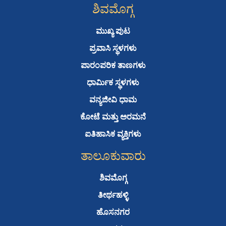
e
t
t
t
ಶಿವಮೊಗ್ಗ
b
t
u
s
o
e
b
a
ಮುಖ್ಯ ಪುಟ
o
r
e
p
ಪ್ರವಾಸಿ ಸ್ಥಳಗಳು
k
p
ಪಾರಂಪರಿಕ ತಾಣಗಳು
ಧಾರ್ಮಿಕ ಸ್ಥಳಗಳು
ವನ್ಯಜೀವಿ ಧಾಮ
ಕೋಟೆ ಮತ್ತು ಅರಮನೆ
ಐತಿಹಾಸಿಕ ವ್ಯಕ್ತಿಗಳು
ತಾಲೂಕುವಾರು
ಶಿವಮೊಗ್ಗ
ತೀರ್ಥಹಳ್ಳಿ
ಹೊಸನಗರ