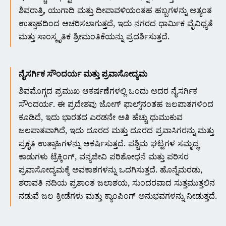
ಶಿವರಾತ್ರಿ, ಯುಗಾದಿ ಮತ್ತು ದೀಪಾವಳಿಯಂತಹ ಹಬ್ಬಗಳನ್ನು ಅತ್ಯಂತ
ಉತ್ಸಾಹದಿಂದ ಆಚರಿಸಲಾಗುತ್ತದೆ, ಇದು ನಗರದ ಧಾರ್ಮಿಕ ವೈವಿಧ್ಯತೆ
ಮತ್ತು ಸಾಂಸ್ಕೃತಿಕ ಶ್ರೀಮಂತಿಕೆಯನ್ನು ಪ್ರದರ್ಶಿಸುತ್ತದೆ.
ನೈಸರ್ಗಿಕ ಸೌಂದರ್ಯ ಮತ್ತು ಪ್ರವಾಸೋದ್ಯಮ
ಶಿವಮೊಗ್ಗದ ಪ್ರಮುಖ ಆಕರ್ಷಣೆಗಳಲ್ಲಿ ಒಂದು ಅದರ ನೈಸರ್ಗಿಕ
ಸೌಂದರ್ಯ. ಈ ಪ್ರದೇಶವು ಜೋಗ್ ಫಾಲ್ಸ್‌ನಂತಹ ಜಲಪಾತಗಳಿಂದ
ಕೂಡಿದೆ, ಇದು ಭಾರತದ ಎರಡನೇ ಅತಿ ಹೆಚ್ಚು ಧುಮುಕುವ
ಜಲಪಾತವಾಗಿದೆ, ಇದು ದೂರದ ಮತ್ತು ದೂರದ ಪ್ರವಾಸಿಗರನ್ನು ಮತ್ತು
ಪ್ರಕೃತಿ ಉತ್ಸಾಹಿಗಳನ್ನು ಆಕರ್ಷಿಸುತ್ತದೆ. ಪಶ್ಚಿಮ ಘಟ್ಟಗಳ ಸಮೃದ್ಧ
ಕಾಡುಗಳು ಟ್ರೆಕ್ಕಿಂಗ್, ವನ್ಯಜೀವಿ ಪರಿಶೋಧನೆ ಮತ್ತು ಪರಿಸರ
ಪ್ರವಾಸೋದ್ಯಮಕ್ಕೆ ಅವಕಾಶಗಳನ್ನು ಒದಗಿಸುತ್ತದೆ. ಹೊನ್ನೆಮರಡು,
ಶರಾವತಿ ನದಿಯ ಪ್ರಶಾಂತ ಜಲಾಶಯ, ಸುಂದರವಾದ ಸುತ್ತಮುತ್ತಲಿನ
ನಡುವೆ ಜಲ ಕ್ರೀಡೆಗಳು ಮತ್ತು ಕ್ಯಾಂಪಿಂಗ್ ಅನುಭವಗಳನ್ನು ನೀಡುತ್ತದೆ.