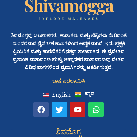
ಶಿವಮೊಗ್ಗವು ಜಲಪಾತಗಳು, ಕಾಡುಗಳು ಮತ್ತು ಬೆಟ್ಟಗಳು ಸೇರಿದಂತೆ
ಸುಂದರವಾದ ನೈಸರ್ಗಿಕ ತಾಣಗಳಿಂದ ಆವೃತವಾಗಿದೆ, ಇದು ಪ್ರಕೃತಿ
ಪ್ರಿಯರಿಗೆ ಮತ್ತು ಚಾರಣಿಗರಿಗೆ ನೆಚ್ಚಿನ ತಾಣವಾಗಿದೆ. ಈ ಪ್ರದೇಶದ
ಪ್ರಶಾಂತ ವಾತಾವರಣ ಮತ್ತು ಆಹ್ಲಾದಕರ ವಾತಾವರಣವು ದೇಶದ
ವಿವಿಧ ಭಾಗಗಳಿಂದ ಪ್ರವಾಸಿಗರನ್ನು ಆಕರ್ಷಿಸುತ್ತದೆ.
ಭಾಷೆ ಬದಲಾಯಿಸಿ
ಕನ್ನಡ
English
F
T
Y
W
a
w
o
h
c
i
u
a
e
t
t
t
ಶಿವಮೊಗ್ಗ
b
t
u
s