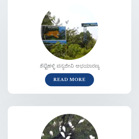
ಶೆಟ್ಟಿಹಳ್ಳಿ ವನ್ಯಜೀವಿ ಅಭಯಾರಣ್ಯ
READ MORE