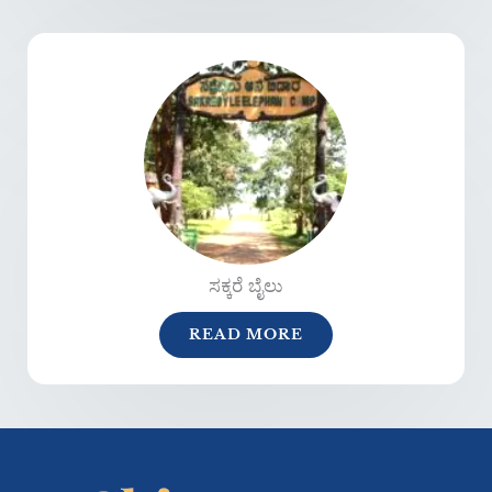
ಸಕ್ಕರೆ ಬೈಲು
READ MORE