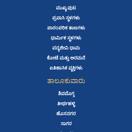
o
e
b
a
ಮುಖ್ಯ ಪುಟ
o
r
e
p
ಪ್ರವಾಸಿ ಸ್ಥಳಗಳು
k
p
ಪಾರಂಪರಿಕ ತಾಣಗಳು
ಧಾರ್ಮಿಕ ಸ್ಥಳಗಳು
ವನ್ಯಜೀವಿ ಧಾಮ
ಕೋಟೆ ಮತ್ತು ಅರಮನೆ
ಐತಿಹಾಸಿಕ ವ್ಯಕ್ತಿಗಳು
ತಾಲೂಕುವಾರು
ಶಿವಮೊಗ್ಗ
ತೀರ್ಥಹಳ್ಳಿ
ಹೊಸನಗರ
ಸಾಗರ