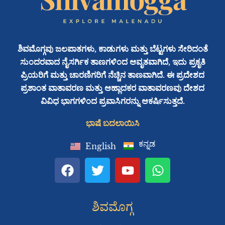
ಶಿವಮೊಗ್ಗವು ಜಲಪಾತಗಳು, ಕಾಡುಗಳು ಮತ್ತು ಬೆಟ್ಟಗಳು ಸೇರಿದಂತೆ
ಸುಂದರವಾದ ನೈಸರ್ಗಿಕ ತಾಣಗಳಿಂದ ಆವೃತವಾಗಿದೆ, ಇದು ಪ್ರಕೃತಿ
ಪ್ರಿಯರಿಗೆ ಮತ್ತು ಚಾರಣಿಗರಿಗೆ ನೆಚ್ಚಿನ ತಾಣವಾಗಿದೆ. ಈ ಪ್ರದೇಶದ
ಪ್ರಶಾಂತ ವಾತಾವರಣ ಮತ್ತು ಆಹ್ಲಾದಕರ ವಾತಾವರಣವು ದೇಶದ
ವಿವಿಧ ಭಾಗಗಳಿಂದ ಪ್ರವಾಸಿಗರನ್ನು ಆಕರ್ಷಿಸುತ್ತದೆ.
ಭಾಷೆ ಬದಲಾಯಿಸಿ
ಕನ್ನಡ
English
F
T
Y
W
a
w
o
h
c
i
u
a
e
t
t
t
ಶಿವಮೊಗ್ಗ
b
t
u
s