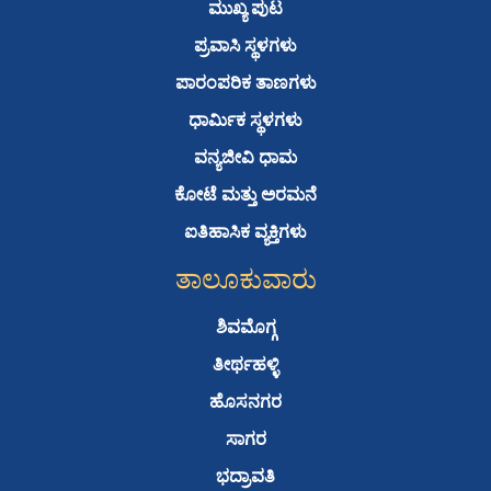
o
e
b
a
ಮುಖ್ಯ ಪುಟ
o
r
e
p
ಪ್ರವಾಸಿ ಸ್ಥಳಗಳು
k
p
ಪಾರಂಪರಿಕ ತಾಣಗಳು
ಧಾರ್ಮಿಕ ಸ್ಥಳಗಳು
ವನ್ಯಜೀವಿ ಧಾಮ
ಕೋಟೆ ಮತ್ತು ಅರಮನೆ
ಐತಿಹಾಸಿಕ ವ್ಯಕ್ತಿಗಳು
ತಾಲೂಕುವಾರು
ಶಿವಮೊಗ್ಗ
ತೀರ್ಥಹಳ್ಳಿ
ಹೊಸನಗರ
ಸಾಗರ
ಭದ್ರಾವತಿ