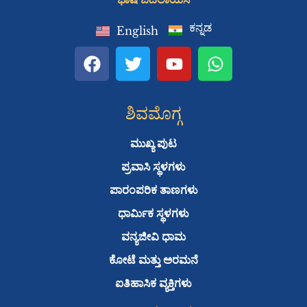
ಕನ್ನಡ
English
F
T
Y
W
a
w
o
h
c
i
u
a
e
t
t
t
ಶಿವಮೊಗ್ಗ
b
t
u
s
o
e
b
a
ಮುಖ್ಯ ಪುಟ
o
r
e
p
ಪ್ರವಾಸಿ ಸ್ಥಳಗಳು
k
p
ಪಾರಂಪರಿಕ ತಾಣಗಳು
ಧಾರ್ಮಿಕ ಸ್ಥಳಗಳು
ವನ್ಯಜೀವಿ ಧಾಮ
ಕೋಟೆ ಮತ್ತು ಅರಮನೆ
ಐತಿಹಾಸಿಕ ವ್ಯಕ್ತಿಗಳು