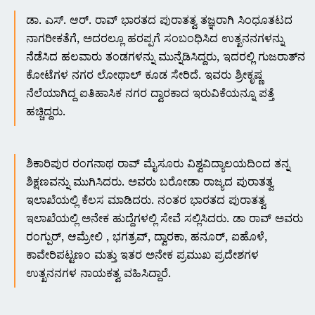
ಡಾ. ಎಸ್. ಆರ್. ರಾವ್ ಭಾರತದ ಪುರಾತತ್ವ ತಜ್ಞರಾಗಿ ಸಿಂಧೂತಟದ
ನಾಗರೀಕತೆಗೆ, ಅದರಲ್ಲೂ ಹರಪ್ಪಗೆ ಸಂಬಂಧಿಸಿದ ಉತ್ಖನನಗಳನ್ನು
ನೆಡೆಸಿದ ಹಲವಾರು ತಂಡಗಳನ್ನು ಮುನ್ನೆಡಿಸಿದ್ದರು, ಇದರಲ್ಲಿ ಗುಜರಾತ್‌ನ
ಕೋಟೆಗಳ ನಗರ ಲೋಥಾಲ್ ಕೂಡ ಸೇರಿದೆ. ಇವರು ಶ್ರೀಕೃಷ್ಣ
ನೆಲೆಯಾಗಿದ್ದ ಐತಿಹಾಸಿಕ ನಗರ ದ್ವಾರಕಾದ ಇರುವಿಕೆಯನ್ನೂ ಪತ್ತೆ
ಹಚ್ಚಿದ್ದರು.
ಶಿಕಾರಿಪುರ ರಂಗನಾಥ ರಾವ್ ಮೈಸೂರು ವಿಶ್ವವಿದ್ಯಾಲಯದಿಂದ ತನ್ನ
ಶಿಕ್ಷಣವನ್ನು ಮುಗಿಸಿದರು. ಅವರು ಬರೋಡಾ ರಾಜ್ಯದ ಪುರಾತತ್ವ
ಇಲಾಖೆಯಲ್ಲಿ ಕೆಲಸ ಮಾಡಿದರು. ನಂತರ ಭಾರತದ ಪುರಾತತ್ವ
ಇಲಾಖೆಯಲ್ಲಿ ಅನೇಕ ಹುದ್ದೆಗಳಲ್ಲಿ ಸೇವೆ ಸಲ್ಲಿಸಿದರು. ಡಾ ರಾವ್ ಅವರು
ರಂಗ್ಪುರ್, ಆಮ್ರೇಲಿ , ಭಗತ್ರವ್, ದ್ವಾರಕಾ, ಹನೂರ್, ಐಹೊಳೆ,
ಕಾವೇರಿಪಟ್ಟಣಂ ಮತ್ತು ಇತರ ಅನೇಕ ಪ್ರಮುಖ ಪ್ರದೇಶಗಳ
ಉತ್ಖನನಗಳ ನಾಯಕತ್ವ ವಹಿಸಿದ್ದಾರೆ.