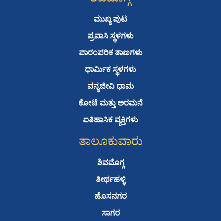
ಶಿವಮೊಗ್ಗ
b
t
u
s
o
e
b
a
ಮುಖ್ಯ ಪುಟ
o
r
e
p
ಪ್ರವಾಸಿ ಸ್ಥಳಗಳು
k
p
ಪಾರಂಪರಿಕ ತಾಣಗಳು
ಧಾರ್ಮಿಕ ಸ್ಥಳಗಳು
ವನ್ಯಜೀವಿ ಧಾಮ
ಕೋಟೆ ಮತ್ತು ಅರಮನೆ
ಐತಿಹಾಸಿಕ ವ್ಯಕ್ತಿಗಳು
ತಾಲೂಕುವಾರು
ಶಿವಮೊಗ್ಗ
ತೀರ್ಥಹಳ್ಳಿ
ಹೊಸನಗರ
ಸಾಗರ