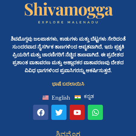
ಶಿವಮೊಗ್ಗವು ಜಲಪಾತಗಳು, ಕಾಡುಗಳು ಮತ್ತು ಬೆಟ್ಟಗಳು ಸೇರಿದಂತೆ
ಸುಂದರವಾದ ನೈಸರ್ಗಿಕ ತಾಣಗಳಿಂದ ಆವೃತವಾಗಿದೆ, ಇದು ಪ್ರಕೃತಿ
ಪ್ರಿಯರಿಗೆ ಮತ್ತು ಚಾರಣಿಗರಿಗೆ ನೆಚ್ಚಿನ ತಾಣವಾಗಿದೆ. ಈ ಪ್ರದೇಶದ
ಪ್ರಶಾಂತ ವಾತಾವರಣ ಮತ್ತು ಆಹ್ಲಾದಕರ ವಾತಾವರಣವು ದೇಶದ
ವಿವಿಧ ಭಾಗಗಳಿಂದ ಪ್ರವಾಸಿಗರನ್ನು ಆಕರ್ಷಿಸುತ್ತದೆ.
ಭಾಷೆ ಬದಲಾಯಿಸಿ
ಕನ್ನಡ
English
F
T
Y
W
a
w
o
h
c
i
u
a
e
t
t
t